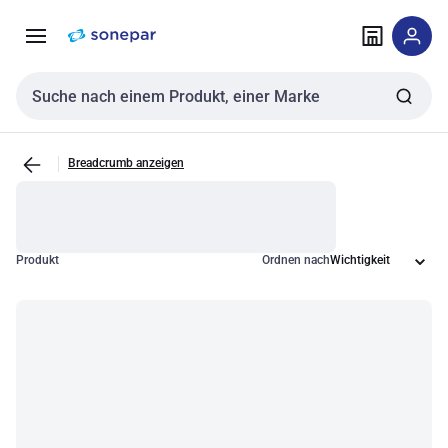
Zur
Zum
Navigation
Inhalt
springen
springen
Sucheingabe
Breadcrumb anzeigen
Produkt
Ordnen nach