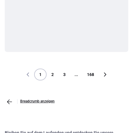
1
2
3
...
168
Breadcrumb anzeigen
Bleiben Sie auf dem Laufenden und entdecken Sie unsere