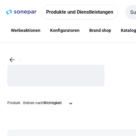
Zur
Zum
Navigation
Inhalt
Produkte und Dienstleistungen
Such
springen
springen
Werbeaktionen
Konfiguratoren
Brand shop
Katalo
Produkt
Ordnen nach