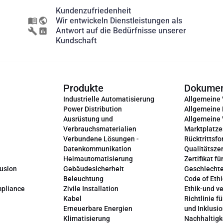
Kundenzufriedenheit
Wir entwickeln Dienstleistungen als
Antwort auf die Bedürfnisse unserer
Kundschaft
Produkte
Dokume
Industrielle Automatisierung
Allgemeine
Power Distribution
Allgemeine
Ausrüstung und
Allgemeine
Verbrauchsmaterialien
Marktplatze
Verbundene Lösungen -
Rücktrittsfo
Datenkommunikation
Qualitätszer
Heimautomatisierung
Zertifikat fü
lusion
Gebäudesicherheit
Geschlechte
Beleuchtung
Code of Ethi
mpliance
Zivile Installation
Ethik-und v
Kabel
Richtlinie fü
Erneuerbare Energien
und Inklusi
Klimatisierung
Nachhaltigk