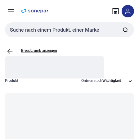
Zur
Zum
Navigation
Inhalt
springen
springen
Sucheingabe
Breadcrumb anzeigen
Produkt
Ordnen nach