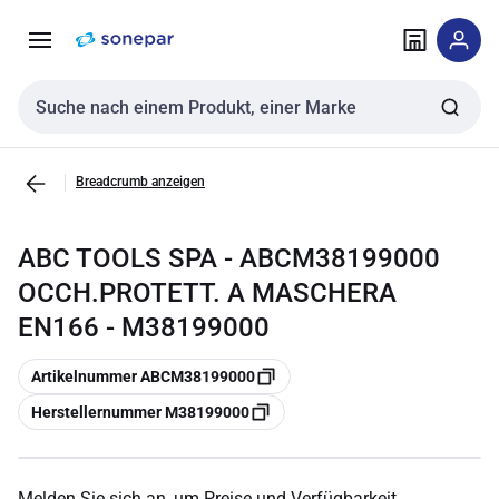
Zur
Zum
Navigation
Inhalt
springen
springen
Sucheingabe
Breadcrumb anzeigen
ABC TOOLS SPA - ABCM38199000
OCCH.PROTETT. A MASCHERA
EN166 - M38199000
Kopieren
Artikelnummer ABCM38199000
Kopieren
Herstellernummer M38199000
Melden Sie sich an, um Preise und Verfügbarkeit