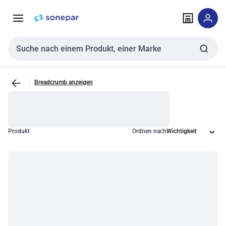
Zur
Zum
Navigation
Inhalt
springen
springen
Sucheingabe
Breadcrumb anzeigen
Produkt
Ordnen nach