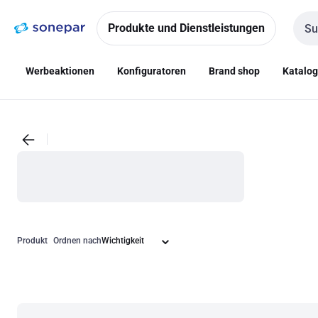
Zur
Zum
Navigation
Inhalt
Produkte und Dienstleistungen
Such
springen
springen
Werbeaktionen
Konfiguratoren
Brand shop
Katalo
Produkt
Ordnen nach