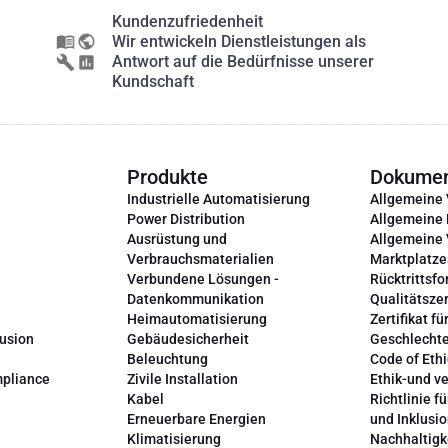
Kundenzufriedenheit
Wir entwickeln Dienstleistungen als
Antwort auf die Bedürfnisse unserer
Kundschaft
Produkte
Dokume
Industrielle Automatisierung
Allgemeine
Power Distribution
Allgemeine
Ausrüstung und
Allgemeine
Verbrauchsmaterialien
Marktplatze
Verbundene Lösungen -
Rücktrittsfo
Datenkommunikation
Qualitätszer
Heimautomatisierung
Zertifikat fü
lusion
Gebäudesicherheit
Geschlechte
Beleuchtung
Code of Ethi
mpliance
Zivile Installation
Ethik-und v
Kabel
Richtlinie fü
Erneuerbare Energien
und Inklusi
Klimatisierung
Nachhaltigk