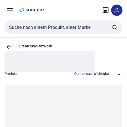
Zur
Zum
Navigation
Inhalt
springen
springen
Sucheingabe
Breadcrumb anzeigen
Produkt
Ordnen nach