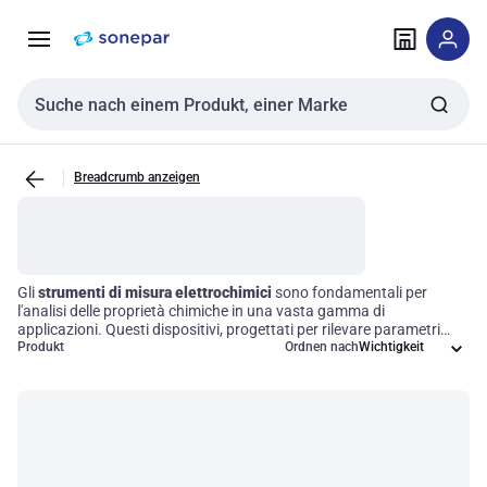
Zur
Zum
Navigation
Inhalt
springen
springen
Sucheingabe
Breadcrumb anzeigen
Gli
strumenti di misura elettrochimici
sono fondamentali per
l'analisi delle proprietà chimiche in una vasta gamma di
applicazioni. Questi dispositivi, progettati per rilevare parametri
come il pH, la conducibilità e la concentrazione ionica, sono
Produkt
Ordnen nach
indispensabili in settori quali la chimica, il monitoraggio ambientale
e i processi industriali. Grazie alla loro capacità di fornire dati precisi
e affidabili, gli strumenti elettrochimici non solo ottimizzano il
controllo della qualità, ma contribuiscono anche a migliorare
l'efficienza operativa, consentendo decisioni informate e
tempestive.