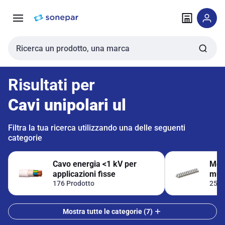
Vai alla
Vai
navigazione
alla
pagina
Cerca input
Risultati per
Cavi unipolari ul
Filtra la tua ricerca utilizzando una delle seguenti
categorie
Cavo energia <1 kV per
Mors
applicazioni fisse
mult
176 Prodotto
25 P
Mostra tutte le categorie (7)