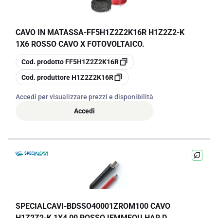
CAVO IN MATASSA
-
FF5H1Z2Z2K16R H1Z2Z2-K
1X6 ROSSO CAVO X FOTOVOLTAICO.
copia
Cod. prodotto
FF5H1Z2Z2K16R
copia
Cod. produttore
H1Z2Z2K16R
Accedi per visualizzare prezzi e disponibilità
Accedi
SPECIALCAVI
-
BDSSO40001ZROM100 CAVO
H1Z2Z2-K 1X4,00 ROSSO IEMMEQU HAR D