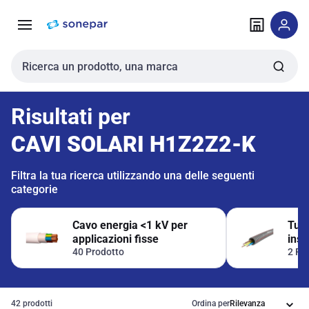
Vai alla
Vai
navigazione
alla
pagina
Cerca input
Risultati per
CAVI SOLARI H1Z2Z2-K
Filtra la tua ricerca utilizzando una delle seguenti
categorie
Cavo energia <1 kV per
Tubo
applicazioni fisse
inst
40 Prodotto
2 Pr
42 prodotti
Ordina per