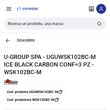
Vai alla
Vai
navigazione
alla
pagina
Cerca input
Torna indietro
U-GROUP SPA - UGUWSK102BC-M
ICE BLACK CARBON CONF=3 PZ -
WSK102BC-M
copia
Cod. prodotto UGUWSK102BC-M
copia
Cod. produttore WSK102BC-M