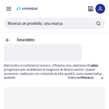
Vai alla
Vai
navigazione
alla
pagina
Cerca input
Torna indietro
Nel nostro e-commerce tecnico, offriamo una selezione di
calze
progettate per soddisfare le esigenze di diversi settori. Questi
accessori, realizzati con materiali di alta qualità, sono essenziali per
garantire il massimo comfort e performance. Le nostre calze sono
prodotto
Ordina per
disponibili in varie specifiche e sono pensate per ottimizzare
l’efficienza operativa, rispondendo così alle necessità di
professionisti e aziende. Scegliere le calze giuste significa investire
in prodotti che migliorano la produttività e il benessere sul lavoro,
rendendo la vostra esperienza quotidiana più efficace.