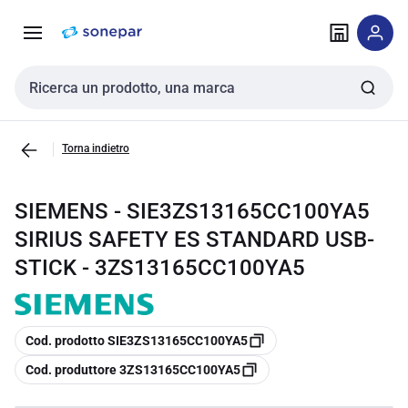
Vai alla
Vai
navigazione
alla
pagina
Cerca input
Torna indietro
SIEMENS - SIE3ZS13165CC100YA5
SIRIUS SAFETY ES STANDARD USB-
STICK - 3ZS13165CC100YA5
copia
Cod. prodotto SIE3ZS13165CC100YA5
copia
Cod. produttore 3ZS13165CC100YA5