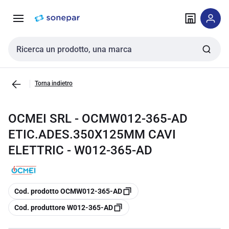
Vai alla
Vai
navigazione
alla
pagina
Cerca input
Torna indietro
OCMEI SRL - OCMW012-365-AD
ETIC.ADES.350X125MM CAVI
ELETTRIC - W012-365-AD
copia
Cod. prodotto OCMW012-365-AD
copia
Cod. produttore W012-365-AD