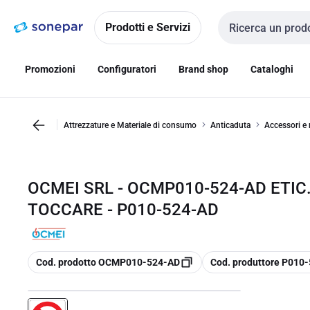
Vai alla
Vai
navigazione
alla
Prodotti e Servizi
Cerca input
pagina
Promozioni
Configuratori
Brand shop
Cataloghi
Attrezzature e Materiale di consumo
Anticaduta
Accessori e 
OCMEI SRL - OCMP010-524-AD ETIC
TOCCARE - P010-524-AD
copia
copia
Cod. prodotto OCMP010-524-AD
Cod. produttore P010