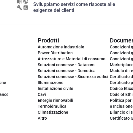
Sviluppiamo servizi come risposte alle
esigenze dei clienti
Prodotti
Documen
Automazione industriale
Condizioni g
Power Distribution
Condizioni g
Attrezzature e Materiali di consumo
Condizioni g
Soluzioni connesse - Datacom
Marketplac
Soluzioni connesse - Domotica
Modulo di r
Soluzioni connesse - Sicurezza edifici
Certificato d
ione
Illuminazione
Certificato p
Installazione civile
Codice Etic
iance
Cavi
Code of Ethi
Energie rinnovabili
Politica per 
Termoidraulica
e Inclusione
Climatizzazione
Bilancio di s
Altro
Certificato 