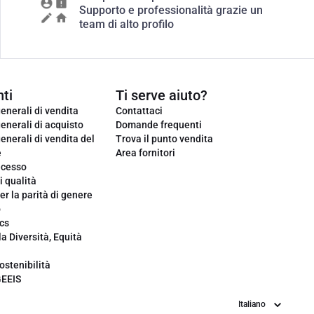
Supporto e professionalità grazie un
team di alto profilo
ti
Ti serve aiuto?
enerali di vendita
Contattaci
enerali di acquisto
Domande frequenti
enerali di vendita del
Trova il punto vendita
e
Area fornitori
ecesso
i qualità
er la parità di genere
o
cs
la Diversità, Equità
ostenibilità
GEEIS
Lingua