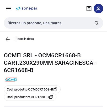
Vai alla
Vai
navigazione
alla
pagina
Cerca input
Torna indietro
OCMEI SRL - OCM6CR1668-B
CART.230X290MM SARACINESCA -
6CR1668-B
copia
Cod. prodotto OCM6CR1668-B
copia
Cod. produttore 6CR1668-B