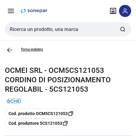
Vai alla
Vai
navigazione
alla
pagina
Cerca input
Torna indietro
OCMEI SRL - OCM5CS121053
CORDINO DI POSIZIONAMENTO
REGOLABIL - 5CS121053
copia
Cod. prodotto OCM5CS121053
copia
Cod. produttore 5CS121053