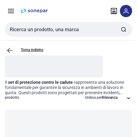
Vai alla
Vai
navigazione
alla
pagina
Cerca input
Torna indietro
Il
set di protezione contro le cadute
rappresenta una soluzione
fondamentale per garantire la sicurezza in ambienti di lavoro in
quota. Questi prodotti sono progettati per prevenire incidenti,
offrendo una gamma di attrezzature essenziali come imbracature,
prodotto
Ordina per
cordini e punti di ancoraggio. Investire in un set di protezione
adeguato non solo assicura la conformità alle normative di
sicurezza, ma contribuisce anche a creare un ambiente di lavoro più
sicuro e produttivo, riducendo i rischi associati a situazioni di lavoro
elevate.