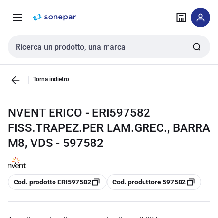
Vai alla
Vai
navigazione
alla
pagina
Cerca input
Torna indietro
NVENT ERICO - ERI597582
FISS.TRAPEZ.PER LAM.GREC., BARRA
M8, VDS - 597582
copia
copia
Cod. prodotto ERI597582
Cod. produttore 597582