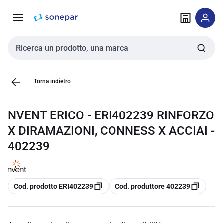
Vai alla
Vai
navigazione
alla
pagina
Cerca input
Torna indietro
NVENT ERICO - ERI402239 RINFORZO
X DIRAMAZIONI, CONNESS X ACCIAI -
402239
copia
copia
Cod. prodotto ERI402239
Cod. produttore 402239