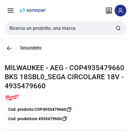
Vai alla
Vai
navigazione
alla
pagina
Cerca input
Torna indietro
MILWAUKEE - AEG - COP4935479660
BKS 18SBL0_SEGA CIRCOLARE 18V -
4935479660
copia
Cod. prodotto COP4935479660
copia
Cod. produttore 4935479660