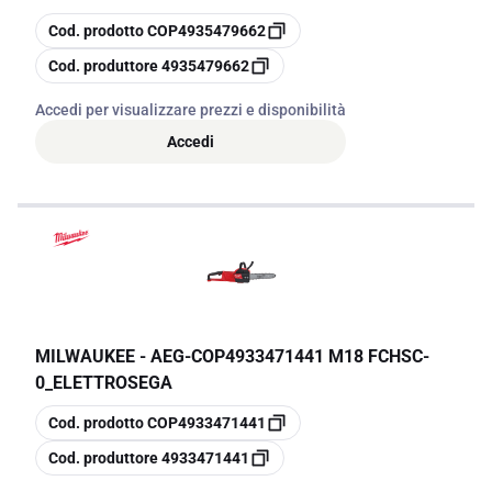
copia
Cod. prodotto
COP4935479662
copia
Cod. produttore
4935479662
Accedi per visualizzare prezzi e disponibilità
Accedi
MILWAUKEE - AEG
-
COP4933471441 M18 FCHSC-
0_ELETTROSEGA
copia
Cod. prodotto
COP4933471441
copia
Cod. produttore
4933471441