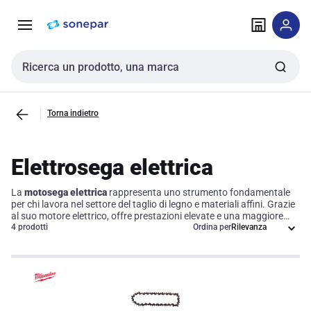
Vai alla
Vai
navigazione
alla
pagina
Cerca input
Torna indietro
Elettrosega elettrica
La
motosega elettrica
rappresenta uno strumento fondamentale
per chi lavora nel settore del taglio di legno e materiali affini. Grazie
al suo motore elettrico, offre prestazioni elevate e una maggiore
facilità d'uso rispetto ai modelli a combustione. Ogni attrezzo in
4 prodotti
Ordina per
questa categoria è dotato di specifiche tecniche che garantiscono
un'efficienza operativa ottimale, come la potenza erogata, la
lunghezza della lama e i sistemi di sicurezza integrati. Scegliere la
motosega elettrica giusta significa investire in un prodotto che
unisce prestazioni elevate e una manutenzione semplificata,
contribuendo così a migliorare la produttività e la sicurezza sul
lavoro.