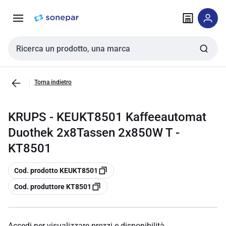
Vai alla
Vai
navigazione
alla
pagina
Cerca input
Torna indietro
KRUPS - KEUKT8501 Kaffeeautomat
Duothek 2x8Tassen 2x850W T -
KT8501
copia
Cod. prodotto KEUKT8501
copia
Cod. produttore KT8501
Accedi per visualizzare prezzi e disponibilità