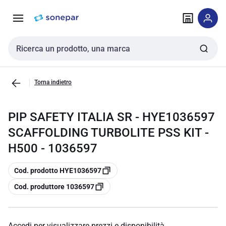
Vai alla
Vai
navigazione
alla
pagina
Cerca input
Torna indietro
PIP SAFETY ITALIA SR - HYE1036597
SCAFFOLDING TURBOLITE PSS KIT -
H500 - 1036597
copia
Cod. prodotto HYE1036597
copia
Cod. produttore 1036597
Accedi per visualizzare prezzi e disponibilità