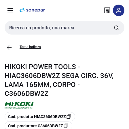
Vai alla
Vai
navigazione
alla
pagina
Cerca input
Torna indietro
HIKOKI POWER TOOLS -
HIAC3606DBW2Z SEGA CIRC. 36V,
LAMA 165MM, CORPO -
C3606DBW2Z
copia
Cod. prodotto HIAC3606DBW2Z
copia
Cod. produttore C3606DBW2Z