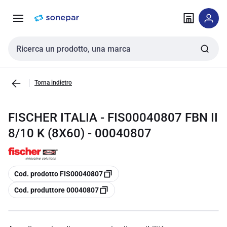
Vai alla
Vai
navigazione
alla
pagina
Cerca input
Torna indietro
FISCHER ITALIA - FIS00040807 FBN II
8/10 K (8X60) - 00040807
copia
Cod. prodotto FIS00040807
copia
Cod. produttore 00040807