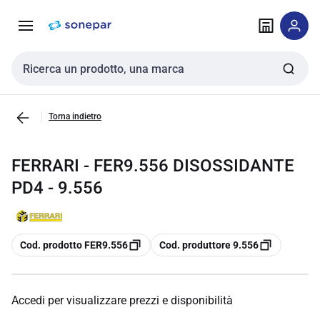
Vai alla
Vai
navigazione
alla
pagina
Cerca input
Torna indietro
FERRARI - FER9.556 DISOSSIDANTE
PD4 - 9.556
copia
copia
Cod. prodotto FER9.556
Cod. produttore 9.556
Accedi per visualizzare prezzi e disponibilità