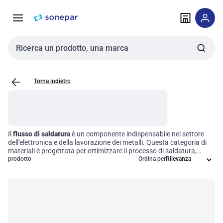
Vai alla
Vai
navigazione
alla
pagina
Cerca input
Torna indietro
Il
flusso di saldatura
è un componente indispensabile nel settore
dell'elettronica e della lavorazione dei metalli. Questa categoria di
materiali è progettata per ottimizzare il processo di saldatura,
riducendo l'ossidazione e migliorando la fluidità del materiale di
prodotto
Ordina per
saldatura. Utilizzare un flusso di saldatura di alta qualità è
fondamentale per garantire giunzioni robuste e affidabili in una
vasta gamma di applicazioni, contribuendo così all'efficienza
operativa e alla durata dei prodotti finali.