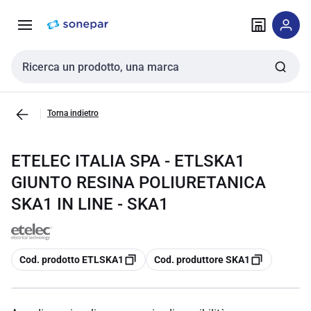
Vai alla
Vai
navigazione
alla
pagina
Cerca input
Torna indietro
ETELEC ITALIA SPA - ETLSKA1
GIUNTO RESINA POLIURETANICA
SKA1 IN LINE - SKA1
copia
copia
Cod. prodotto ETLSKA1
Cod. produttore SKA1