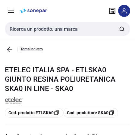
Vai alla
Vai
navigazione
alla
pagina
Cerca input
Torna indietro
ETELEC ITALIA SPA - ETLSKA0
GIUNTO RESINA POLIURETANICA
SKA0 IN LINE - SKA0
copia
copia
Cod. prodotto ETLSKA0
Cod. produttore SKA0