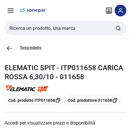
Vai alla
Vai
navigazione
alla
pagina
Cerca input
Torna indietro
ELEMATIC SPIT - ITP011658 CARICA
ROSSA 6,30/10 - 011658
copia
copia
Cod. prodotto ITP011658
Cod. produttore 011658
Accedi per visualizzare prezzi e disponibilità