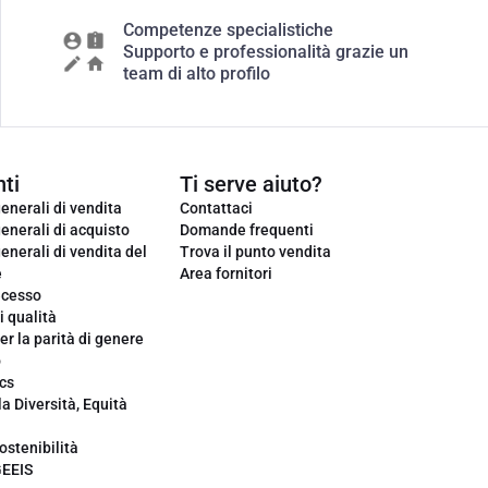
Competenze specialistiche
Supporto e professionalità grazie un
team di alto profilo
ti
Ti serve aiuto?
enerali di vendita
Contattaci
enerali di acquisto
Domande frequenti
enerali di vendita del
Trova il punto vendita
e
Area fornitori
ecesso
i qualità
er la parità di genere
o
cs
la Diversità, Equità
ostenibilità
GEEIS