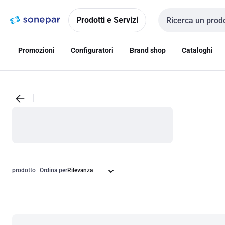
Vai alla
Vai
navigazione
alla
Prodotti e Servizi
Cerca input
pagina
Promozioni
Configuratori
Brand shop
Cataloghi
prodotto
Ordina per