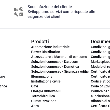
Soddisfazione del cliente
Sviluppiamo servizi come risposte alle
esigenze dei clienti
Prodotti
Documen
Automazione industriale
Condizioni g
Power Distribution
Condizioni g
Attrezzature e Materiali di consumo
Condizioni g
Soluzioni connesse - Datacom
Marketplac
Soluzioni connesse - Domotica
Modulo di r
Soluzioni connesse - Sicurezza edifici
Certificato d
ione
Illuminazione
Certificato p
Installazione civile
Codice Etic
iance
Cavi
Code of Ethi
Energie rinnovabili
Politica per 
Termoidraulica
e Inclusione
Climatizzazione
Bilancio di s
Altro
Certificato 