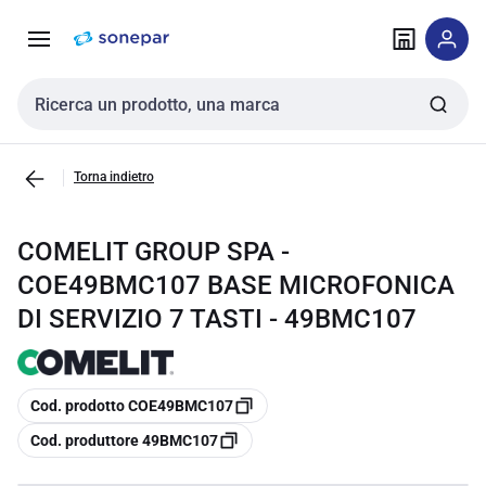
Vai alla
Vai
navigazione
alla
pagina
Cerca input
Torna indietro
COMELIT GROUP SPA -
COE49BMC107 BASE MICROFONICA
DI SERVIZIO 7 TASTI - 49BMC107
copia
Cod. prodotto COE49BMC107
copia
Cod. produttore 49BMC107