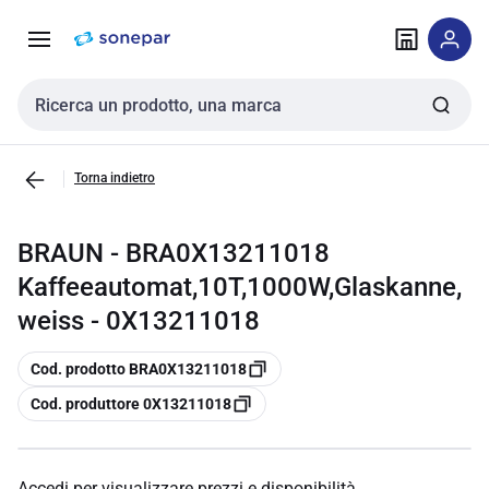
Vai alla
Vai
navigazione
alla
pagina
Cerca input
Torna indietro
BRAUN - BRA0X13211018
Kaffeeautomat,10T,1000W,Glaskanne,
weiss - 0X13211018
copia
Cod. prodotto BRA0X13211018
copia
Cod. produttore 0X13211018
Accedi per visualizzare prezzi e disponibilità