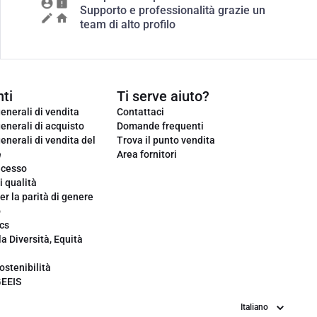
Supporto e professionalità grazie un
team di alto profilo
ti
Ti serve aiuto?
enerali di vendita
Contattaci
enerali di acquisto
Domande frequenti
enerali di vendita del
Trova il punto vendita
e
Area fornitori
ecesso
i qualità
er la parità di genere
o
cs
la Diversità, Equità
ostenibilità
GEEIS
Lingua