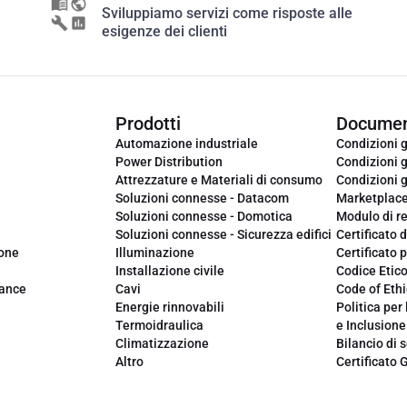
Sviluppiamo servizi come risposte alle
esigenze dei clienti
Prodotti
Documen
Automazione industriale
Condizioni g
Power Distribution
Condizioni g
Attrezzature e Materiali di consumo
Condizioni g
Soluzioni connesse - Datacom
Marketplac
Soluzioni connesse - Domotica
Modulo di r
Soluzioni connesse - Sicurezza edifici
Certificato d
ione
Illuminazione
Certificato p
Installazione civile
Codice Etic
iance
Cavi
Code of Ethi
Energie rinnovabili
Politica per 
Termoidraulica
e Inclusione
Climatizzazione
Bilancio di s
Altro
Certificato 