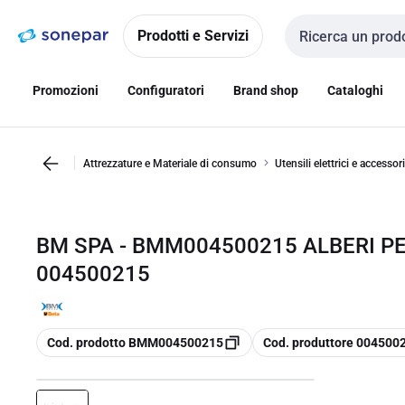
Vai alla
Vai
navigazione
alla
Prodotti e Servizi
Cerca input
pagina
Promozioni
Configuratori
Brand shop
Cataloghi
Attrezzature e Materiale di consumo
Utensili elettrici e accessori
BM SPA - BMM004500215 ALBERI PER
004500215
copia
copia
Cod. prodotto BMM004500215
Cod. produttore 004500