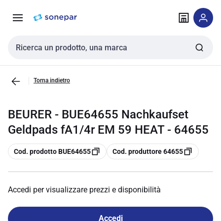
Vai alla
Vai
navigazione
alla
pagina
Cerca input
Torna indietro
BEURER - BUE64655 Nachkaufset
Geldpads fA1/4r EM 59 HEAT - 64655
copia
copia
Cod. prodotto BUE64655
Cod. produttore 64655
Accedi per visualizzare prezzi e disponibilità
Accedi