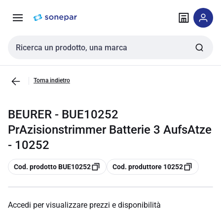
Vai alla
Vai
navigazione
alla
pagina
Cerca input
Torna indietro
BEURER - BUE10252
PrAzisionstrimmer Batterie 3 AufsAtze
- 10252
copia
copia
Cod. prodotto BUE10252
Cod. produttore 10252
Accedi per visualizzare prezzi e disponibilità