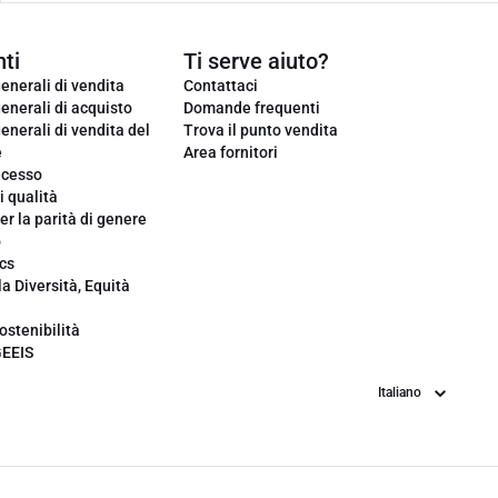
ti
Ti serve aiuto?
enerali di vendita
Contattaci
enerali di acquisto
Domande frequenti
enerali di vendita del
Trova il punto vendita
e
Area fornitori
ecesso
i qualità
er la parità di genere
o
cs
la Diversità, Equità
ostenibilità
GEEIS
Lingua