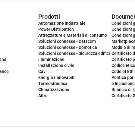
Prodotti
Documen
Automazione industriale
Condizioni g
Power Distribution
Condizioni g
Attrezzature e Materiali di consumo
Condizioni g
Soluzioni connesse - Datacom
Marketplac
Soluzioni connesse - Domotica
Modulo di r
Soluzioni connesse - Sicurezza edifici
Certificato d
ione
Illuminazione
Certificato p
Installazione civile
Codice Etic
iance
Cavi
Code of Ethi
Energie rinnovabili
Politica per 
Termoidraulica
e Inclusione
Climatizzazione
Bilancio di s
Altro
Certificato 