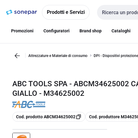
Vai alla
Vai
navigazione
alla
Prodotti e Servizi
Cerca input
pagina
Promozioni
Configuratori
Brand shop
Cataloghi
Attrezzature e Materiale di consumo
DPI - Dispositivi protezion
ABC TOOLS SPA - ABCM34625002 C
GIALLO - M34625002
copia
copia
Cod. prodotto ABCM34625002
Cod. produttore M34625