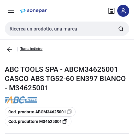
Vai alla
Vai
navigazione
alla
pagina
Cerca input
Torna indietro
ABC TOOLS SPA - ABCM34625001
CASCO ABS TG52-60 EN397 BIANCO
- M34625001
copia
Cod. prodotto ABCM34625001
copia
Cod. produttore M34625001