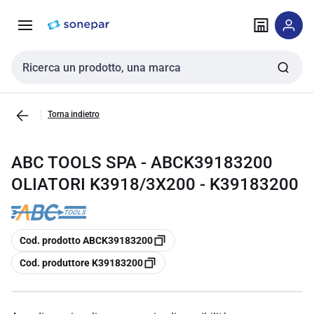
Vai alla
Vai
navigazione
alla
pagina
Cerca input
Torna indietro
ABC TOOLS SPA - ABCK39183200
OLIATORI K3918/3X200 - K39183200
copia
Cod. prodotto ABCK39183200
copia
Cod. produttore K39183200