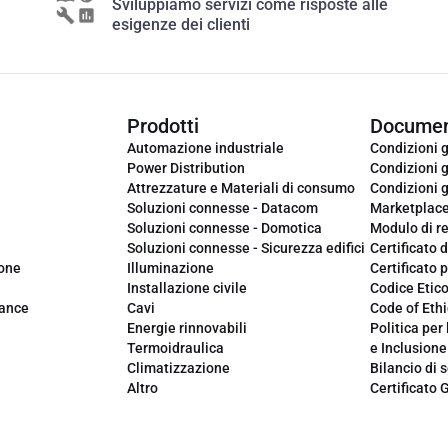
Sviluppiamo servizi come risposte alle
esigenze dei clienti
Prodotti
Documen
Automazione industriale
Condizioni g
Power Distribution
Condizioni g
Attrezzature e Materiali di consumo
Condizioni g
Soluzioni connesse - Datacom
Marketplac
Soluzioni connesse - Domotica
Modulo di r
Soluzioni connesse - Sicurezza edifici
Certificato d
ione
Illuminazione
Certificato p
Installazione civile
Codice Etic
iance
Cavi
Code of Ethi
Energie rinnovabili
Politica per 
Termoidraulica
e Inclusione
Climatizzazione
Bilancio di s
Altro
Certificato 