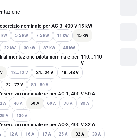
ntazione
esercizio nominale per AC-3, 400 V
:
15 kW
ni disponibili
i le opzioni disponibili
Vedi le opzioni disponibili
Vedi le opzioni disponibili
Vedi le opzioni disponibili
4 kW
5.5 kW
7.5 kW
11 kW
15 kW
ni disponibili
Vedi le opzioni disponibili
Vedi le opzioni disponibili
Vedi le opzioni disponibili
Vedi le opzioni disponibili
22 kW
30 kW
37 kW
45 kW
i alimentazione pilota nominale per
110...110
V
Vedi le opzioni disponibili
 V
12...12 V
24...24 V
48...48 V
Vedi le opzioni disponibili
72...72 V
80...80 V
'esercizio nominale ie per AC-1, 400 V
:
50 A
ni disponibili
i le opzioni disponibili
Vedi le opzioni disponibili
Vedi le opzioni disponibili
Vedi le opzioni disponibili
Vedi le opzioni disponibili
2 A
40 A
50 A
60 A
70 A
80 A
ni disponibili
i le opzioni disponibili
Vedi le opzioni disponibili
25 A
130 A
'esercizio nominale ie per AC-3, 400 V
:
32 A
ni disponibili
le opzioni disponibili
Vedi le opzioni disponibili
Vedi le opzioni disponibili
Vedi le opzioni disponibili
Vedi le opzioni disponibili
Vedi le opzioni disponibili
A
12 A
16 A
17 A
25 A
32 A
38 A