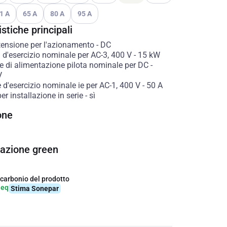
ni disponibili
i le opzioni disponibili
Vedi le opzioni disponibili
Vedi le opzioni disponibili
Vedi le opzioni disponibili
1 A
65 A
80 A
95 A
stiche principali
 tensione per l'azionamento
-
DC
 d'esercizio nominale per AC-3, 400 V
-
15
kW
e di alimentazione pilota nominale per DC
-
V
 d'esercizio nominale ie per AC-1, 400 V
-
50
A
er installazione in serie
-
sì
one
cazione green
 carbonio del prodotto
-eq
Stima Sonepar