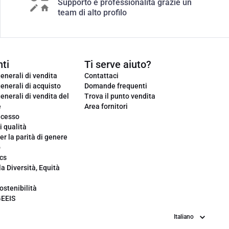
Supporto e professionalità grazie un
team di alto profilo
ti
Ti serve aiuto?
enerali di vendita
Contattaci
enerali di acquisto
Domande frequenti
enerali di vendita del
Trova il punto vendita
e
Area fornitori
ecesso
i qualità
er la parità di genere
o
cs
la Diversità, Equità
ostenibilità
GEEIS
Lingua