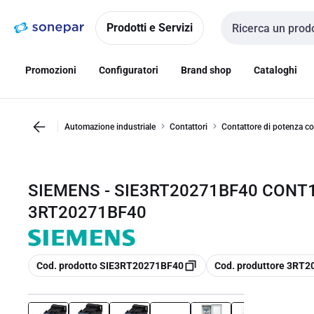
Vai alla
Vai
navigazione
alla
Prodotti e Servizi
Cerca input
pagina
Promozioni
Configuratori
Brand shop
Cataloghi
Automazione industriale
Contattori
Contattore di potenza co
SIEMENS - SIE3RT20271BF40 CONT15
3RT20271BF40
copia
copia
Cod. prodotto SIE3RT20271BF40
Cod. produttore 3RT