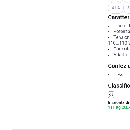
Vedi le opzio
Ved
41 A
5
Caratteri
Tipo di
Potenza
Tension
110...110
Corrente
Adatto p
Confezi
1
PZ
Classifi
Impronta di
111 Kg CO₂