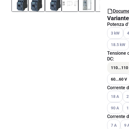
Docume
Variante
Potenza d'
Vedi le opzio
Ved
3 kW
Vedi le opzio
18.5 kW
Tensione d
DC
:
110...110
60...60 V
Corrente d
Vedi le opzio
Ved
18 A
2
Vedi le opzio
Ved
90 A
1
Corrente d
Vedi le opzio
Vedi 
7 A
9 