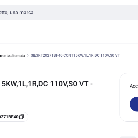
SIE3RT20271BF40 CONT15KW,1L,1R,DC 110V,S0 VT
rrente alternata
KW,1L,1R,DC 110V,S0 VT -
Acc
20271BF40