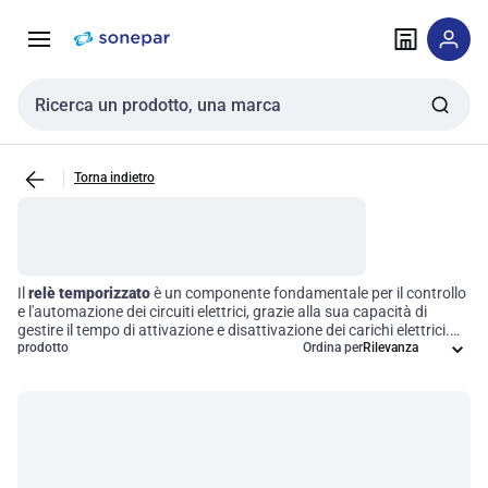
Vai alla
Vai
navigazione
alla
pagina
Cerca input
Torna indietro
Il
relè temporizzato
è un componente fondamentale per il controllo
e l'automazione dei circuiti elettrici, grazie alla sua capacità di
gestire il tempo di attivazione e disattivazione dei carichi elettrici.
Questi dispositivi offrono la possibilità di programmare diverse
prodotto
Ordina per
modalità e intervalli temporali, migliorando così la
flessibilità
e
l'efficienza operativa dei sistemi elettrici. Sfruttando i relè
temporizzati, le aziende possono ottimizzare i loro processi,
garantendo un funzionamento preciso e affidabile delle
apparecchiature.