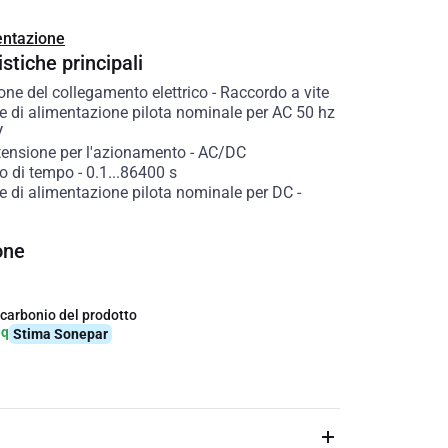
ntazione
stiche principali
one del collegamento elettrico
-
Raccordo a vite
e di alimentazione pilota nominale per AC 50 hz
V
 tensione per l'azionamento
-
AC/DC
lo di tempo
-
0.1...86400
s
e di alimentazione pilota nominale per DC
-
one
 carbonio del prodotto
eq
Stima Sonepar