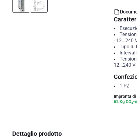
Docume
Caratteri
Esecuzi
Tension
-
12...240
Tipo di
Interval
Tension
12...240
V
Confezi
1
PZ
Impronta di
62 Kg CO₂-
Dettaglio prodotto