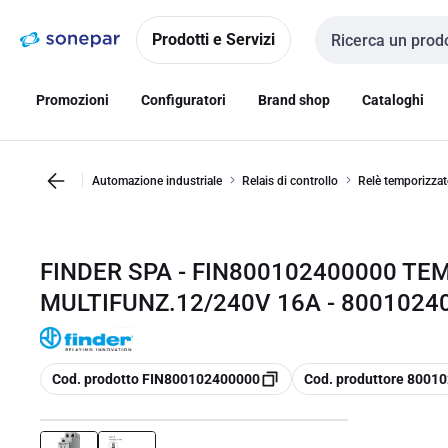
Vai alla
Vai
navigazione
alla
Prodotti e Servizi
Cerca input
pagina
Promozioni
Configuratori
Brand shop
Cataloghi
Automazione industriale
Relais di controllo
Relè temporizza
FINDER SPA - FIN800102400000 T
MULTIFUNZ.12/240V 16A - 8001024
copia
copia
Cod. prodotto FIN800102400000
Cod. produttore 8001