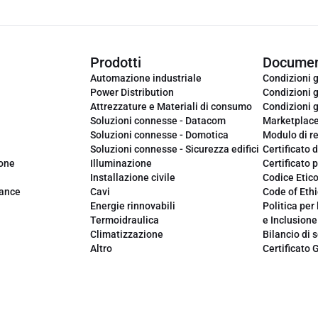
Prodotti
Documen
Automazione industriale
Condizioni g
Power Distribution
Condizioni g
Attrezzature e Materiali di consumo
Condizioni g
Soluzioni connesse - Datacom
Marketplac
Soluzioni connesse - Domotica
Modulo di r
Soluzioni connesse - Sicurezza edifici
Certificato d
ione
Illuminazione
Certificato p
Installazione civile
Codice Etic
iance
Cavi
Code of Ethi
Energie rinnovabili
Politica per 
Termoidraulica
e Inclusione
Climatizzazione
Bilancio di s
Altro
Certificato 