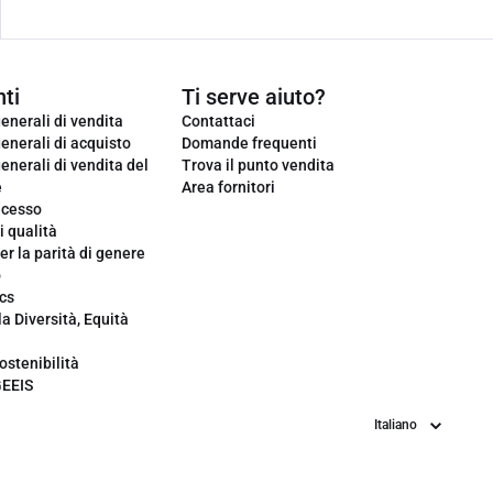
ti
Ti serve aiuto?
enerali di vendita
Contattaci
enerali di acquisto
Domande frequenti
enerali di vendita del
Trova il punto vendita
e
Area fornitori
ecesso
i qualità
er la parità di genere
o
cs
la Diversità, Equità
ostenibilità
GEEIS
Lingua