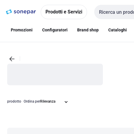
Vai alla
Vai
navigazione
alla
Prodotti e Servizi
Cerca input
pagina
Promozioni
Configuratori
Brand shop
Cataloghi
prodotto
Ordina per