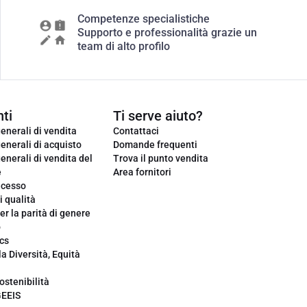
Competenze specialistiche
Supporto e professionalità grazie un
team di alto profilo
ti
Ti serve aiuto?
enerali di vendita
Contattaci
enerali di acquisto
Domande frequenti
enerali di vendita del
Trova il punto vendita
e
Area fornitori
ecesso
i qualità
er la parità di genere
o
cs
la Diversità, Equità
ostenibilità
GEEIS