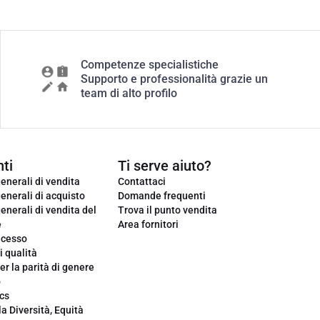
Competenze specialistiche
Supporto e professionalità grazie un
team di alto profilo
ti
Ti serve aiuto?
enerali di vendita
Contattaci
enerali di acquisto
Domande frequenti
enerali di vendita del
Trova il punto vendita
e
Area fornitori
ecesso
i qualità
er la parità di genere
o
cs
la Diversità, Equità