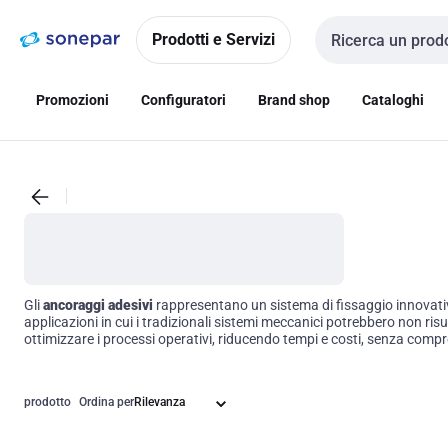
Vai alla
Vai
navigazione
alla
Prodotti e Servizi
Cerca input
pagina
Promozioni
Configuratori
Brand shop
Cataloghi
Gli
ancoraggi adesivi
rappresentano un sistema di fissaggio innovativo, 
applicazioni in cui i tradizionali sistemi meccanici potrebbero non ris
ottimizzare i processi operativi, riducendo tempi e costi, senza compro
prodotto
Ordina per