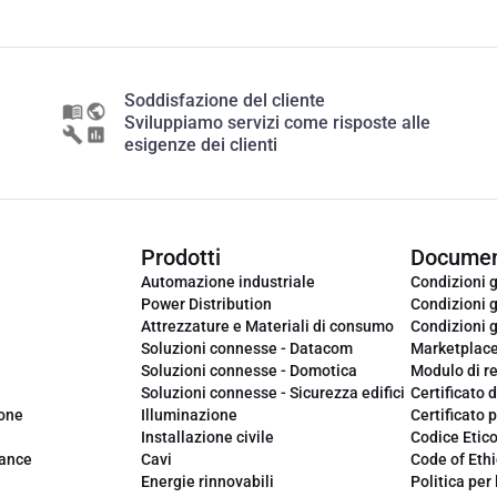
Soddisfazione del cliente
Sviluppiamo servizi come risposte alle
esigenze dei clienti
Prodotti
Documen
Automazione industriale
Condizioni g
Power Distribution
Condizioni g
Attrezzature e Materiali di consumo
Condizioni g
Soluzioni connesse - Datacom
Marketplac
Soluzioni connesse - Domotica
Modulo di r
Soluzioni connesse - Sicurezza edifici
Certificato d
ione
Illuminazione
Certificato p
Installazione civile
Codice Etic
iance
Cavi
Code of Ethi
Energie rinnovabili
Politica per 