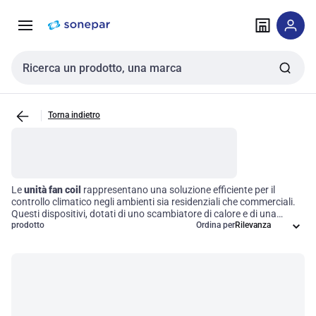
Vai alla
Vai
navigazione
alla
pagina
Cerca input
Torna indietro
Le
unità fan coil
rappresentano una soluzione efficiente per il
controllo climatico negli ambienti sia residenziali che commerciali.
Questi dispositivi, dotati di uno scambiatore di calore e di una
ventola, sono progettati per ottimizzare la circolazione dell'aria,
prodotto
Ordina per
garantendo un comfort termico preciso attraverso il riscaldamento
o il raffreddamento dell'aria in transito. Grazie alla loro versatilità e
alle prestazioni elevate, le unità fan coil si integrano perfettamente
nei sistemi HVAC, contribuendo a migliorare l'efficienza operativa e
a ridurre i costi energetici.