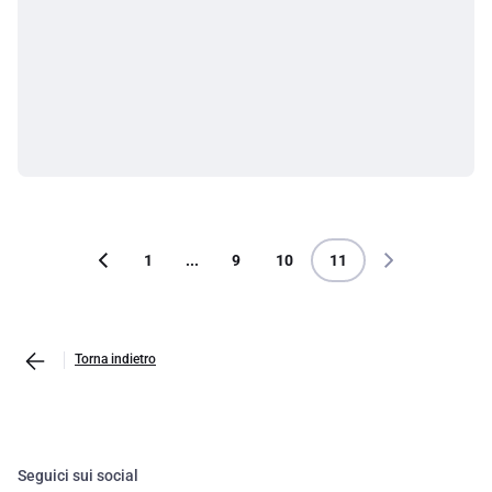
1
...
9
10
11
Torna indietro
Seguici sui social