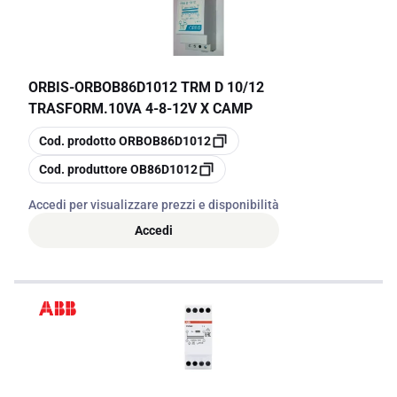
un elemento chiave per ottimizzare l'efficienza operativa dei sistemi
elettrici.
ORBIS
-
ORBOB86D1012 TRM D 10/12
TRASFORM.10VA 4-8-12V X CAMP
copia
Cod. prodotto
ORBOB86D1012
copia
Cod. produttore
OB86D1012
Accedi per visualizzare prezzi e disponibilità
Accedi