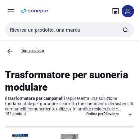
Vai alla
Vai
navigazione
alla
pagina
Cerca input
Torna indietro
Trasformatore per suoneria
modulare
Il
trasformatore per campanelli
rappresenta una soluzione
fondamentale per garantire il corretto funzionamento dei sistemi di
campanelli, comunemente utilizzati in ambito residenziale e
commerciale. Questo dispositivo è progettato per convertire la
152 prodotti
Ordina per
tensione elettrica in modo sicuro ed efficiente, offrendo
un'alimentazione stabile e affidabile per i vostri impianti. Grazie alle
sue specifiche tecniche avanzate, il trasformatore per campanelli
assicura prestazioni elevate e una lunga durata, risultando quindi