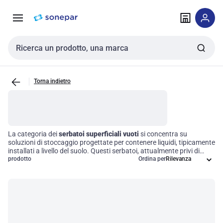
Vai alla
Vai
navigazione
alla
pagina
Cerca input
Torna indietro
La categoria dei
serbatoi superficiali vuoti
si concentra su
soluzioni di stoccaggio progettate per contenere liquidi, tipicamente
installati a livello del suolo. Questi serbatoi, attualmente privi di
contenuto, sono fondamentali per operazioni di
prodotto
Ordina per
manutenzione
,
ispezione e trasporto, garantendo un'efficienza operativa ottimale.
La loro progettazione consente un accesso facilitato e una
gestione sicura, rendendoli un elemento chiave per le aziende che
necessitano di soluzioni di stoccaggio affidabili e pratiche.