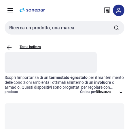
Vai alla
Vai
navigazione
alla
pagina
Cerca input
Torna indietro
Scopri l'importanza di un
termostato-igrostato
per il mantenimento
delle condizioni ambientali ottimali all'interno di un
involucro
o
armadio. Questi dispositivi sono progettati per regolare con
precisione temperatura e umidità, garantendo la protezione di
prodotto
Ordina per
attrezzature e materiali sensibili. Grazie a impostazioni regolabili,
consentono un controllo accurato, migliorando l'efficienza
operativa e prolungando la vita utile dei tuoi strumenti. Scegliere il
giusto termostato-igrostato è un passo fondamentale per
ottimizzare le performance dei tuoi processi.